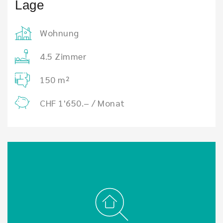
Lage
Wohnung
4.5 Zimmer
150 m²
CHF 1'650.– / Monat