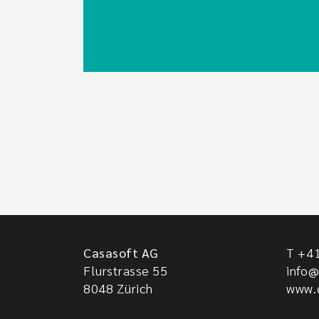
Casasoft AG
T +41
Flurstrasse 55
info@
8048
Zürich
www.