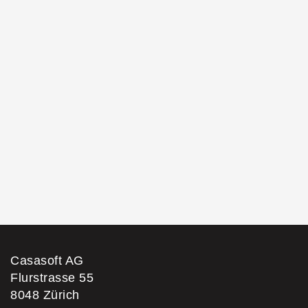
Suchprofil erfassen
Nichts passendes dabei?
Casasoft AG
Flurstrasse 55
8048
Zürich